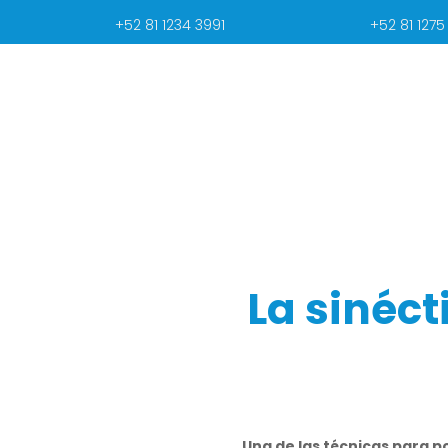
+52 81 1234 3991
+52 81 1275
La sinéct
Una de las técnicas para po