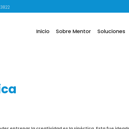
 3822
Inicio
Sobre Mentor
Soluciones
ica
der entrenar la creatividad es la sinéctica. Esta fue idea